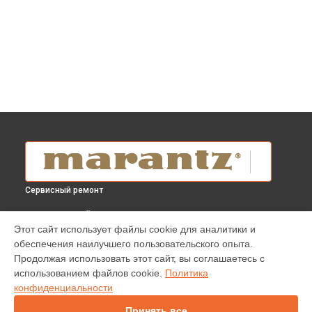
Сервисный ремонт
ВЫБЕРИ СВОЙ ГОРОД
Этот сайт использует файлы cookie для аналитики и
Замена мотора привода blu-ray плеера UD 5007 Marantz в
обеспечения наилучшего пользовательского опыта.
Краснодаре
Продолжая использовать этот сайт, вы соглашаетесь с
Замена мотора привода blu-ray плеера UD 5007 Marantz в
использованием файлов cookie.
Политика
Ростове-на-Дону
конфиденциальности
Замена мотора привода blu-ray плеера UD 5007 Marantz в
Нижнем Новгороде
Принять все