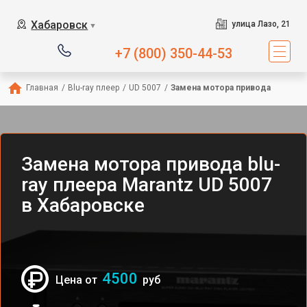
Хабаровск
улица Лазо, 21
▼
+7 (800) 350-44-53
Главная
/
Blu-ray плеер
/
UD 5007
/
Замена мотора привода
Замена мотора привода blu-
ray плеера Marantz UD 5007
в Хабаровске
4500
Цена от
руб