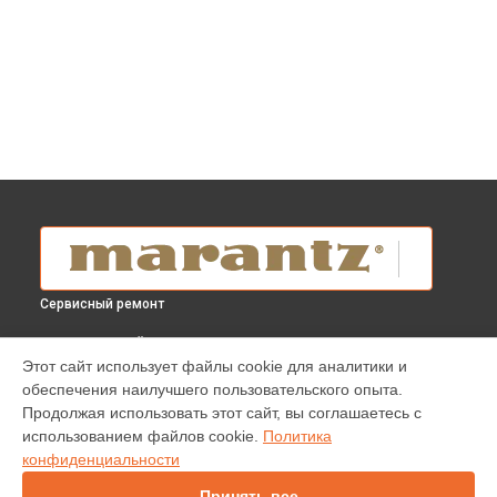
Сервисный ремонт
ВЫБЕРИ СВОЙ ГОРОД
Этот сайт использует файлы cookie для аналитики и
Замена блока питания AV-ресивера SR8015 Marantz в
обеспечения наилучшего пользовательского опыта.
Краснодаре
Продолжая использовать этот сайт, вы соглашаетесь с
Замена блока питания AV-ресивера SR8015 Marantz в
использованием файлов cookie.
Политика
Ростове-на-Дону
конфиденциальности
Замена блока питания AV-ресивера SR8015 Marantz в
Нижнем Новгороде
Принять все