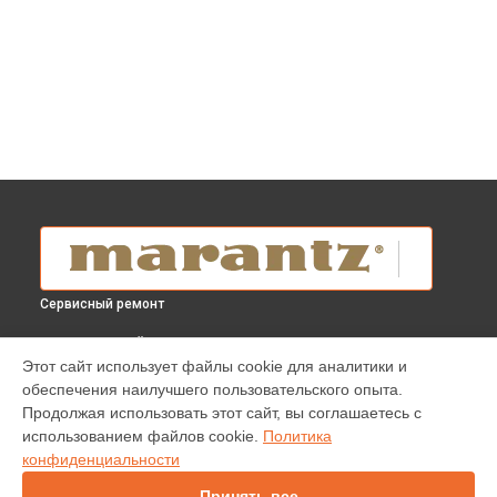
Сервисный ремонт
ВЫБЕРИ СВОЙ ГОРОД
Этот сайт использует файлы cookie для аналитики и
Ремонт материнской платы AV-ресивера SR6015 Marantz в
обеспечения наилучшего пользовательского опыта.
Краснодаре
Продолжая использовать этот сайт, вы соглашаетесь с
Ремонт материнской платы AV-ресивера SR6015 Marantz в
использованием файлов cookie.
Политика
Ростове-на-Дону
конфиденциальности
Ремонт материнской платы AV-ресивера SR6015 Marantz в
Нижнем Новгороде
Принять все